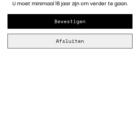
€ 32,50
U moet minimaal 18 jaar zijn om verder te gaan.
Bevestigen
Afsluiten
Cookies
Openingstijden &
Voorwaarden
contact
Deze website maakt gebruik van cookies. Dit zijn kleine bestanden die ons
Privacybeleid
Cookiebeleid
helpen te begrijpen hoe u onze diensten gebruikt, zodat we uw ervaring
met SumUp nog beter kunnen maken. U kunt meer over deze cookies
vinden en regelen hoe deze worden gebruikt door op "Cookie-instellingen"
te klikken. U kunt ook ons
Cookiebeleid
raadplegen.
Alles accepteren
©
2026
Vin Noord
Cookie-instellingen
powered by