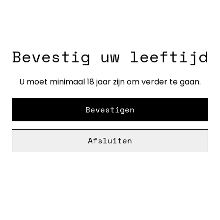
€ 21,50
€ 15,50
Bevestig uw leeftijd
Chardonnay - Rêveur
Chardonnay/Weissburg
under - Peth-Wetz
U moet minimaal 18 jaar zijn om verder te gaan.
€ 9,50
€ 13,95
Bevestigen
Afsluiten
Chenin Blanc -
“Clairière" Vouvray
Kleine Oranjerie
Sec - Domaine de la
Canopée
UITVERKOCHT
€ 8,25
€ 19,50