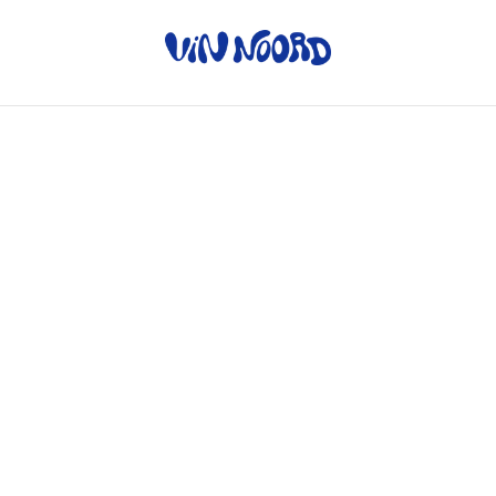
Home
/
Producten
/
Witte wijn
Witte wijn
SORTEREN OP
À Capella - Domaine
Albariño - Antoxo
Agarrus
€ 20,50
€ 14,95