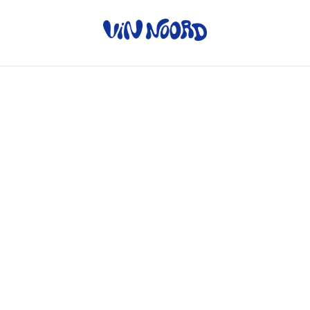
Home
/
Producten
/
Witte
wijn
/
Chardonnay/Weissburgunder - Peth-Wetz