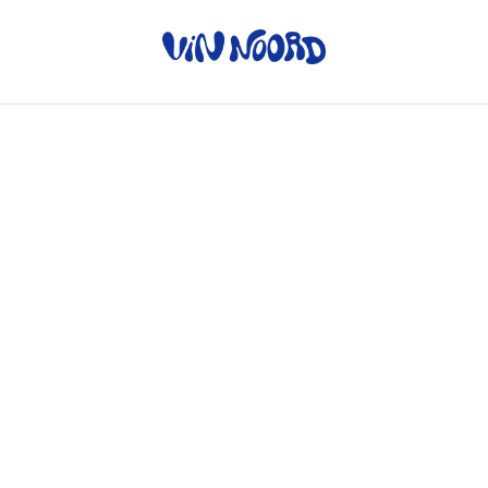
Home
/
Producten
/
Rode wijn
/
Barolo Riserva - Serre dei
Roveri