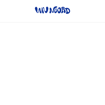
Home
/
Producten
/
Rode wijn
/
Cuencame - Altolandon