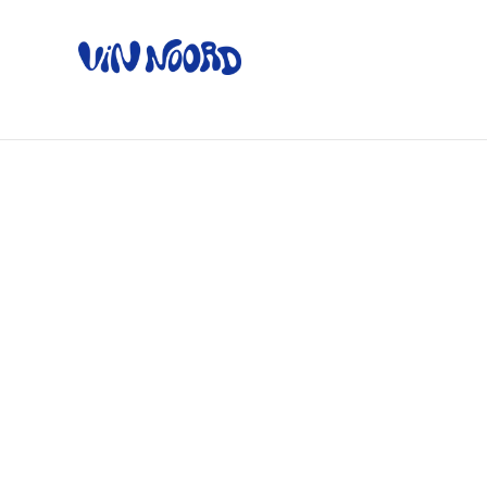
Home
Ov
Home
/
Producten
/
No & low alcohol
/
Cuvée Blanc - 