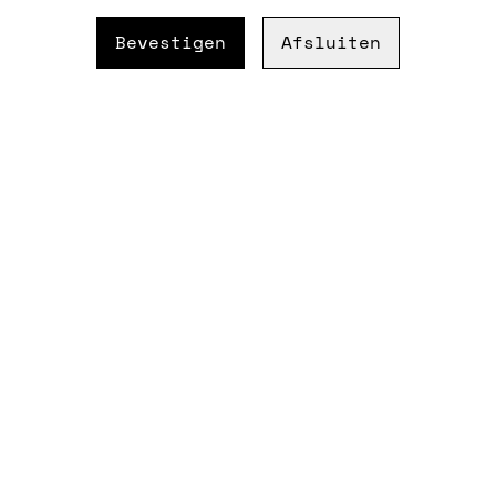
elke cuvée de stijl van het
Bevestigen
Afsluiten
alcoholvrij.
Regio: Baden, Duitsland
Alcohol: 0%
Serveer: 8 tot 10 °C
Techniek:
Gemaakt met wijnen v
Zachte de alcoholisat
Fijne mousse
Droge, frisse stijl