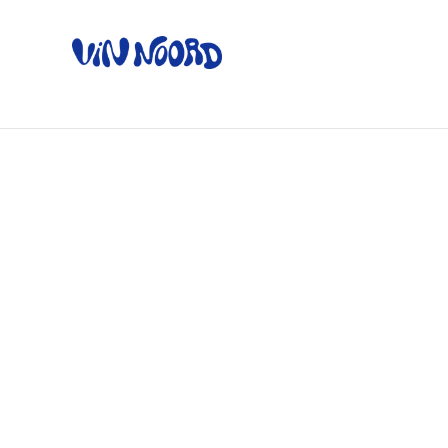
Home
Ov
Home
/
Producten
/
Magnums
/
GSM Grande réserve - 