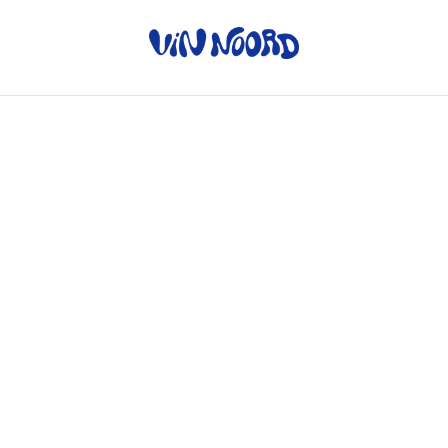
Home
/
Producten
/
Rode wijn
/
Hautes Pistes Syrah - Aubert
& Mathieu