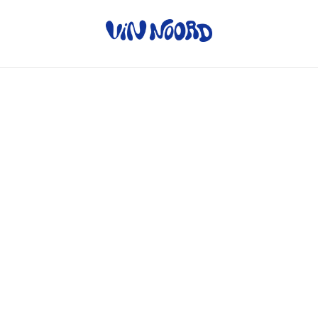
Home
/
Producten
/
Witte wijn
/
Impérial Pinot Blanc - Heim