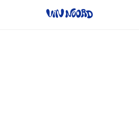
Home
/
Producten
/
Rode wijn
/
L’Assemblage - Château des
Vergers