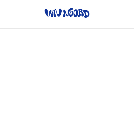
Home
/
Producten
/
Rode wijn
/
La Forge Tranquille - La
Sagesse des Sols