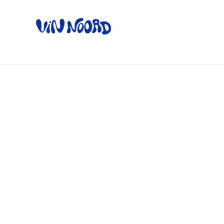
Home
Ov
Home
/
Producten
/
Witte wijn
/
Mâcon Chardonnay - L