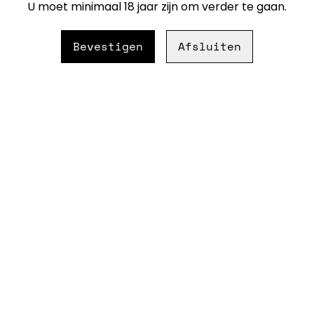
U moet minimaal 18 jaar zijn om verder te gaan.
veel respect voor de natuur
Bevestigen
Afsluiten
Regio: Emilia-Romagna, Ital
Druiven: Pignoletto (Grech
Alcohol: 11,5 %
Serveer: 6–8 °C
Lekker bij: aperitief, frisse
Techniek:
Biologische pét-nat
Handgeplukt
Natuurlijke fermentati