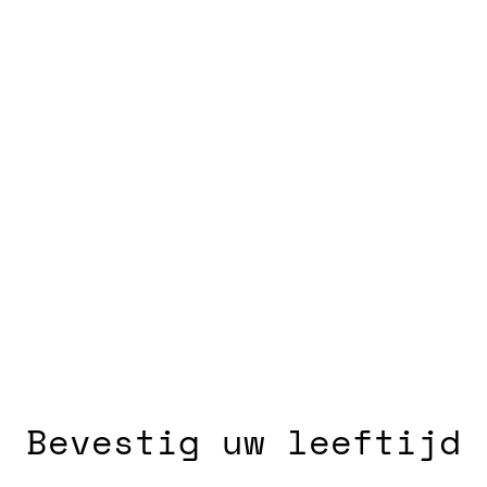
Toevo
DELEN
Pet Nat Bianco is een spran
Italië. Bleekgeel van kleur,
bloesem. De mousse is zach
vleugje mineraliteit die de 
Folicello is een kleine fami
Bevestig uw leeftijd
Antonella. Ze werken volled
zonder toegevoegde sulfie
en zowel de fermentatie al