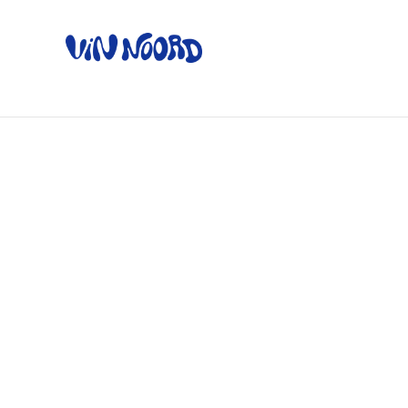
Home
Ov
Home
/
Producten
/
Mousserend
/
Pet Nat Bianco - Foli