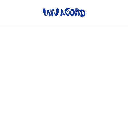
Home
/
Producten
/
Rode wijn
/
Pinotage - Kleine Oranjerie