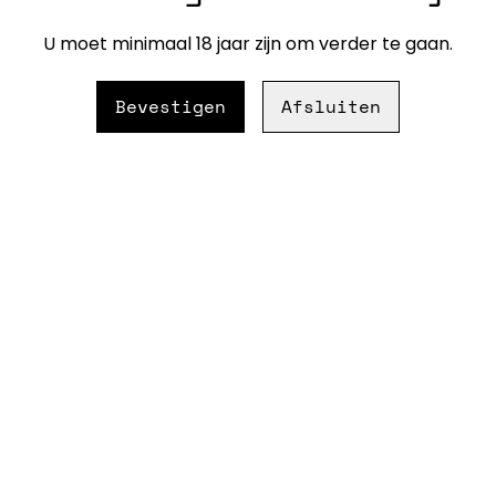
De familie Greuzard maakt h
U moet minimaal 18 jaar zijn om verder te gaan.
weet precies hoe je Chardon
gelaagd. Elke fles is een od
Bevestigen
Afsluiten
vakmanschap samenkomen 
Regio: Bourgogne, Frankrijk
Druiven: Chardonnay
Alcohol: 13%
Serveer: 10–12 °C
Techniek:
Handmatige oogst
Fermentatie 2–3 maand