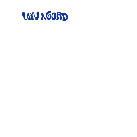
Home
Ov
Home
/
Producten
/
Witte wijn
/
Pouilly-Fuissé - Châte