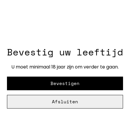
Pain gris groot 1500
Pain gris klein 800
gr
gr
€ 9,00
€ 5,75
Bevestig uw leeftijd
U moet minimaal 18 jaar zijn om verder te gaan.
Pain gris middel
Rogge - gekiemde
1000 gr
rogge - roggedesem
Bevestigen
€ 7,50
€ 5,50
Afsluiten
Rozijnenbol
Volkoren - spelt -
tarwe - rogge -