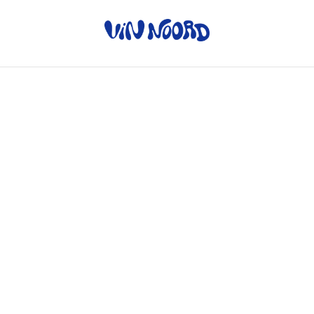
Home
/
Producten
/
Brood
Brood
SORTEREN OP
Baguette - kamut -
Oergraan - emmer -
tarwe
spelt - kamut
€ 3,75
€ 5,50