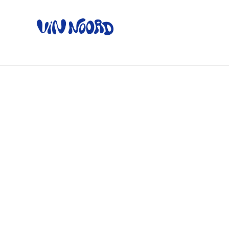
Home
Ov
Home
/
Producten
/
Brood
/
Volkoren - spelt - tarwe -