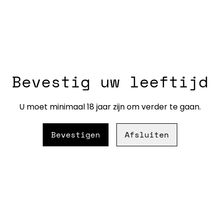
UITVERKOCHT
€ 5,50
Bevestig uw leeftijd
AANTAL
U moet minimaal 18 jaar zijn om verder te gaan.
Bevestigen
Afsluiten
Toevo
DELEN