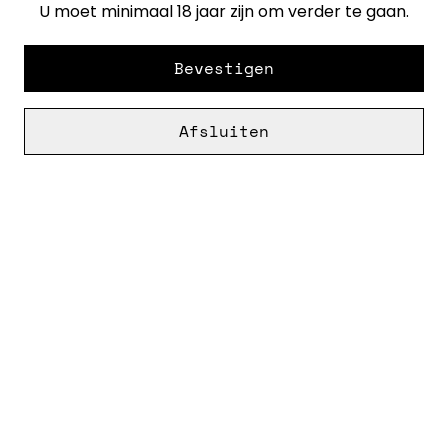
U moet minimaal 18 jaar zijn om verder te gaan.
Bevestigen
Afsluiten
Cookies
Openingstijden &
Voorwaarden
contact
Deze website maakt gebruik van cookies. Dit zijn kleine bestanden die ons
Privacybeleid
Cookiebeleid
helpen te begrijpen hoe u onze diensten gebruikt, zodat we uw ervaring
met SumUp nog beter kunnen maken. U kunt meer over deze cookies
vinden en regelen hoe deze worden gebruikt door op "Cookie-instellingen"
te klikken. U kunt ook ons
Cookiebeleid
raadplegen.
Alles accepteren
©
2026
Vin Noord
Cookie-instellingen
powered by