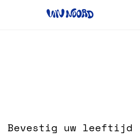
Home
/
Producten
/
Wijn
Wijn
SORTEREN OP
Bevestig uw leeftijd